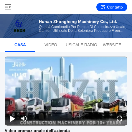
Contatto
Hunan Zhongheng Machinery Co., Ltd.
Qualità Camionetto Per Pompe Di Calcestruzzo Usato,
Camion Utilizzato Della Betoniera Produttore From
China
CASA
VIDEO
LISTA MUSICALE RADIOFONICA
WEBSITE
Video promozionale dell'azienda