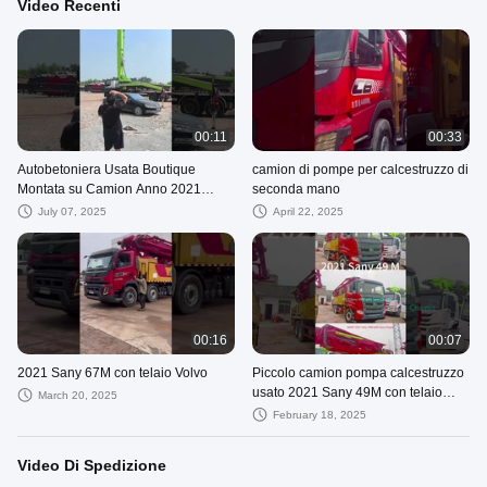
Video Recenti
00:11
00:33
Autobetoniera Usata Boutique
camion di pompe per calcestruzzo di
Montata su Camion Anno 2021
seconda mano
Zoomlion 63M con Telaio Mercedes-
July 07, 2025
April 22, 2025
Benz
00:16
00:07
2021 Sany 67M con telaio Volvo
Piccolo camion pompa calcestruzzo
usato 2021 Sany 49M con telaio
March 20, 2025
Sany in Kazakistan
February 18, 2025
Video Di Spedizione