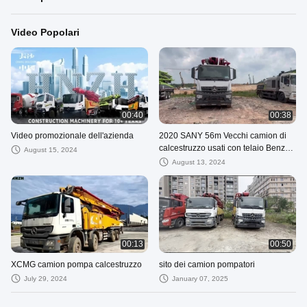
Video Popolari
00:40
00:38
Video promozionale dell'azienda
2020 SANY 56m Vecchi camion di
calcestruzzo usati con telaio Benz
August 15, 2024
SYM5449THB560C-8A
August 13, 2024
00:13
00:50
XCMG camion pompa calcestruzzo
sito dei camion pompatori
July 29, 2024
January 07, 2025