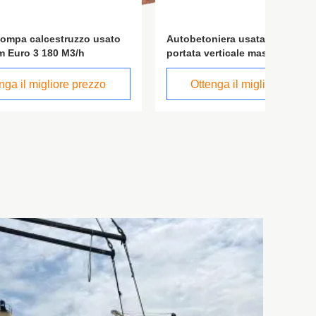
sato
Autobetoniera usata, 36,2 m di
Autobet
portata verticale massima, 180 m³/h
39 m, p
di produzione
zo
Ottenga il migliore prezzo
Ot