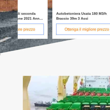
a
Autobetoniera Usata 180 M3/h
Camione
Anno
Braccio 39m 3 Assi
calcest
pa
3 324KW
o
Ottenga il migliore prezzo
Ott