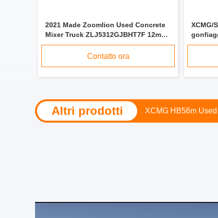
2021 Made Zoomlion Used Concrete
XCMG/S
Mixer Truck ZLJ5312GJBHT7F 12m3
gonfiag
Eur IV
nel 202
Contatto ora
Altri prodotti
Zoomlion 38X-5RZ ca