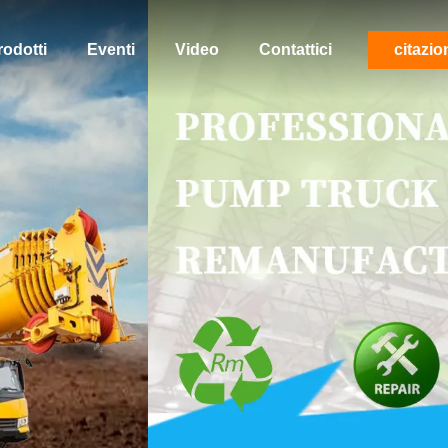
rodotti
Eventi
Video
Contattici
citazio