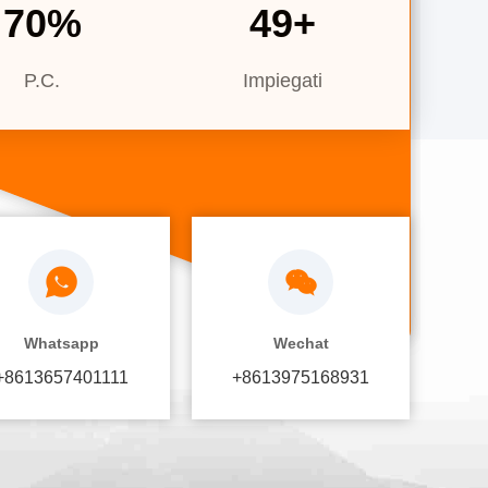
70
%
50
+
P.C.
Impiegati
Whatsapp
Wechat
+8613657401111
+8613975168931