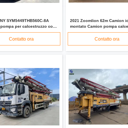
ANY SYM5449THB560C-8A
2021 Zoomlion 62m Camion id
pompa per calcestruzzo con
montato Camion pompa calce
Benz
in vendita
Contatto ora
Contatto ora