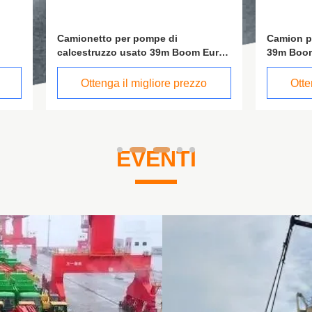
tto per pompe di
Camion pompa calcestruzzo u
ruzzo usato 39m Boom Euro
39m Boom Euro 3 180 M3/h
enga il migliore prezzo
Ottenga il migliore prez
EVENTI