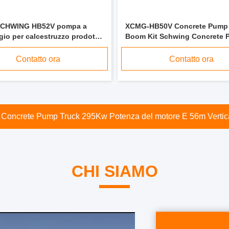
CHWING HB52V pompa a
XCMG-HB50V Concrete Pump 
gio per calcestruzzo prodotta
Boom Kit Schwing Concrete
0
Boom Upper
Contatto ora
Contatto ora
mion pompa calcestruzzo prodotto nel 2020 anno due assi
CHI SIAMO