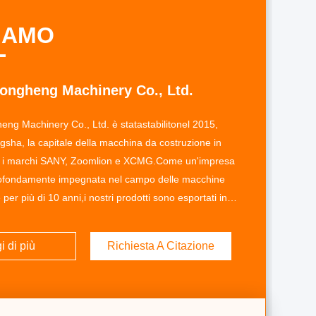
SIAMO
ongheng Machinery Co., Ltd.
ng Machinery Co., Ltd. è statastabilitonel 2015,
gsha, la capitale della macchina da costruzione in
i i marchi SANY, Zoomlion e XCMG.Come un'impresa
rofondamente impegnata nel campo delle macchine
per più di 10 anni,i nostri prodotti sono esportati in
il Medio Oriente,Asia centrale e Asia
bbiamo un team che è ricco di esperienza e
i di più
Richiesta A Citazione
ificato nella loro competenza tecnica, controllo