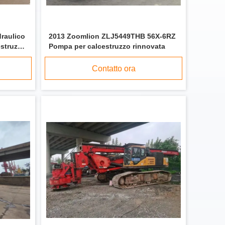
raulico
2013 Zoomlion ZLJ5449THB 56X-6RZ
struzzo
Pompa per calcestruzzo rinnovata
Contatto ora