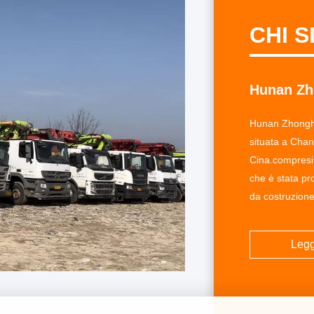
CHI 
Hunan Zh
Hunan Zhonghe
situata a Chan
Cina.compres
che è stata p
da costruzione 
19 paesi come 
sudorientaleA
Legg
altamente qual
rigoroso ...