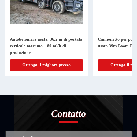
Autobetoniera usata, 36,2 m di portata
Camionetto per pomp
verticale massima, 180 m³/h di
usato 39m Boom Eu
produzione
Ottenga il migliore prezzo
Ottenga il mig
Contatto