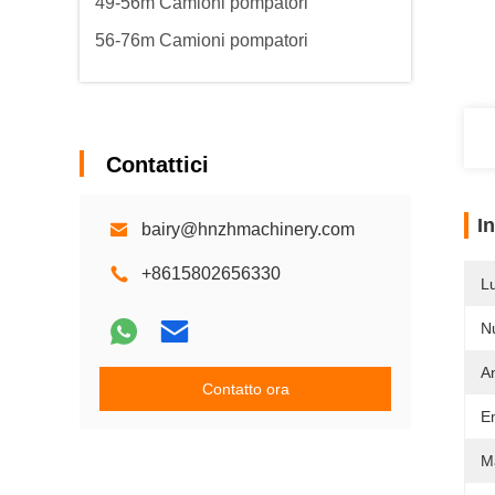
49-56m Camioni pompatori
56-76m Camioni pompatori
Contattici
I
bairy@hnzhmachinery.com
+8615802656330
L
N
A
Contatto ora
E
M