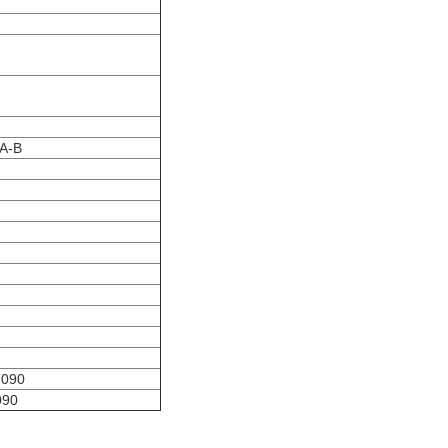
A-B
T090
090