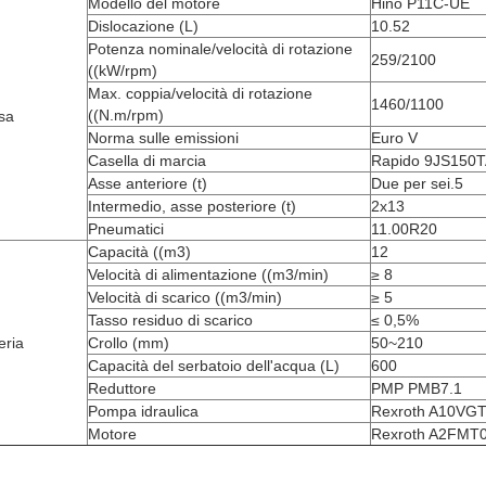
Modello del motore
Hino P11C-UE
Dislocazione (L)
10.52
Potenza nominale/velocità di rotazione
259/2100
((kW/rpm)
Max. coppia/velocità di rotazione
1460/1100
((N.m/rpm)
sa
Norma sulle emissioni
Euro V
Casella di marcia
Rapido 9JS150T
Asse anteriore (t)
Due per sei.5
Intermedio, asse posteriore (t)
2x13
Pneumatici
11.00R20
Capacità ((m3)
12
Velocità di alimentazione ((m3/min)
≥ 8
Velocità di scarico ((m3/min)
≥ 5
Tasso residuo di scarico
≤ 0,5%
eria
Crollo (mm)
50~210
Capacità del serbatoio dell'acqua (L)
600
Reduttore
PMP PMB7.1
Pompa idraulica
Rexroth A10VG
Motore
Rexroth A2FMT