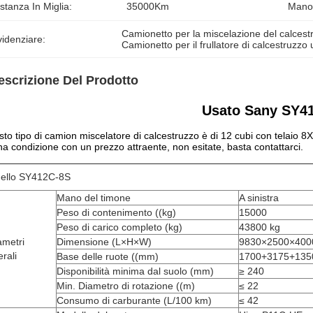
stanza In Miglia:
35000Km
Mano
Camionetto per la miscelazione del calcest
idenziare:
Camionetto per il frullatore di calcestruzz
escrizione Del Prodotto
Usato Sany SY4
to tipo di camion miscelatore di calcestruzzo è di 12 cubi con telaio 8X4
a condizione con un prezzo attraente, non esitate, basta contattarci.
ello SY412C-8S
Mano del timone
A sinistra
Peso di contenimento ((kg)
15000
Peso di carico completo (kg)
43800 kg
ametri
Dimensione (L×H×W)
9830×2500×400
rali
Base delle ruote ((mm)
1700+3175+135
Disponibilità minima dal suolo (mm)
≥ 240
Min. Diametro di rotazione ((m)
≤ 22
Consumo di carburante (L/100 km)
≤ 42