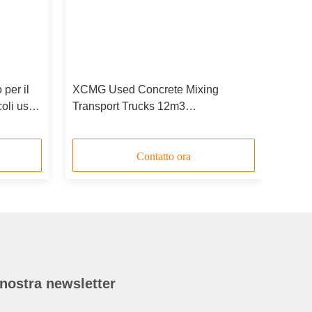
per il
XCMG Used Concrete Mixing
oli usati
Transport Trucks 12m3
 2018
XZJ5250GJBA1 Modello 2015
Contatto ora
nostra newsletter