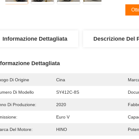
Ott
Informazione Dettagliata
Descrizione Del 
nformazione Dettagliata
uogo Di Origine
Cina
Marc
umero Di Modello
SY412C-8S
Docu
nno Di Produzione:
2020
Fabbr
missione:
Euro V
Capac
arca Del Motore:
HINO
Poten