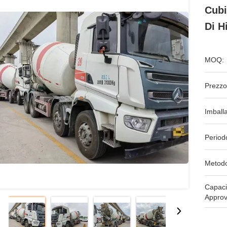
Cubi
Di H
MOQ:
Prezzo
Imball
Period
Metodo
Capaci
Approv