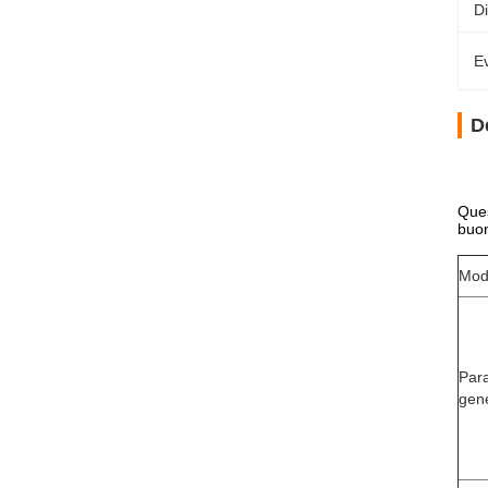
Di
Ev
D
Ques
buon
Mod
Par
gene