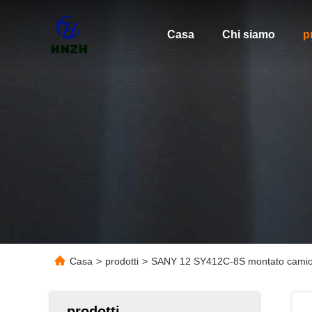
Casa
Chi siamo
p
Casa
>
prodotti
>
SANY 12 SY412C-8S montato camion c
prodotti