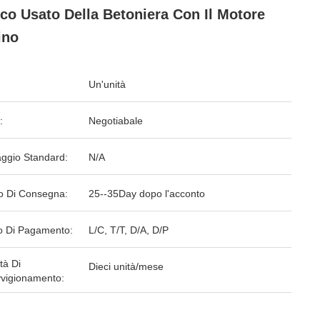
co Usato Della Betoniera Con Il Motore
ino
Un'unità
:
Negotiabale
aggio Standard:
N/A
o Di Consegna:
25--35Day dopo l'acconto
 Di Pagamento:
L/C, T/T, D/A, D/P
tà Di
Dieci unità/mese
vigionamento: