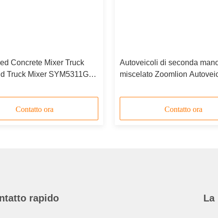
ed Concrete Mixer Truck
Autoveicoli di seconda mano 
d Truck Mixer SYM5311GJB
miscelato Zoomlion Autoveic
per il miscelato del cemento
Contatto ora
Contatto ora
ntatto rapido
La 