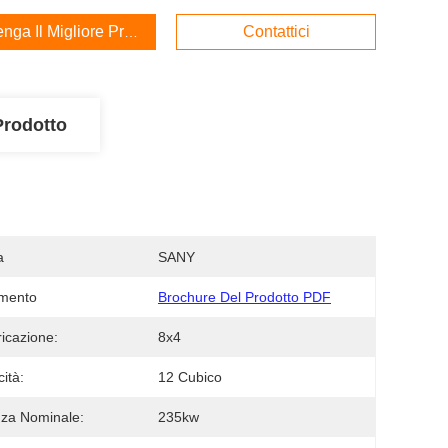
enga Il Migliore Prezzo
Contattici
Prodotto
a
SANY
mento
Brochure Del Prodotto PDF
icazione:
8x4
ità:
12 Cubico
za Nominale:
235kw