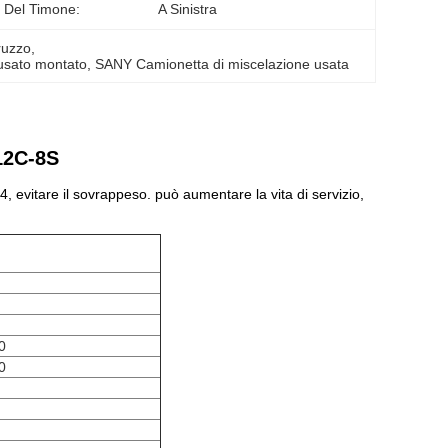
 Del Timone:
A Sinistra
ruzzo
, 
o usato montato
, 
SANY Camionetta di miscelazione usata
12C-8S
, evitare il sovrappeso. può aumentare la vita di servizio,
0
0