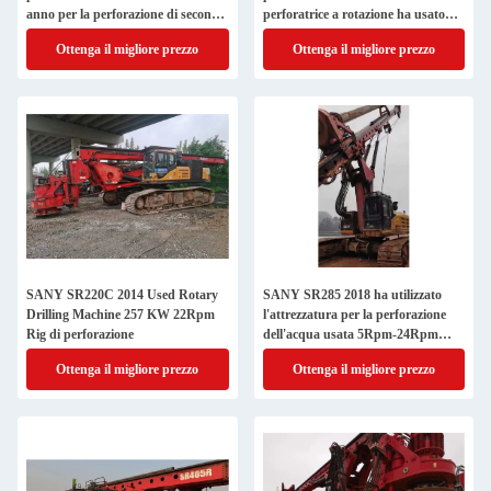
anno per la perforazione di seconda
perforatrice a rotazione ha usato
mano
l'attrezzatura per la perforazione
Ottenga il migliore prezzo
Ottenga il migliore prezzo
della roccia
SANY SR220C 2014 Used Rotary
SANY SR285 2018 ha utilizzato
Drilling Machine 257 KW 22Rpm
l'attrezzatura per la perforazione
Rig di perforazione
dell'acqua usata 5Rpm-24Rpm
dell'impianto di perforazione della
Ottenga il migliore prezzo
Ottenga il migliore prezzo
perforazione a rotazione