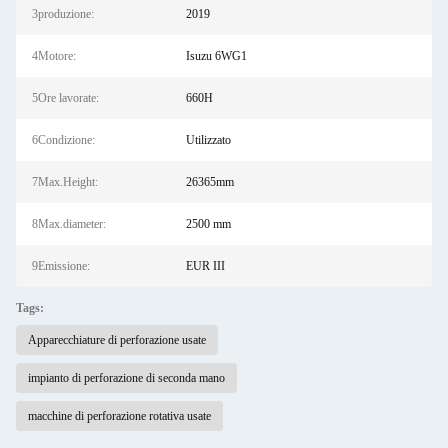
3produzione:
2019
4Motore:
Isuzu 6WG1
5Ore lavorate:
660H
6Condizione:
Utilizzato
7Max.Height:
26365mm
8Max.diameter:
2500 mm
9Emissione:
EUR III
Tags:
Apparecchiature di perforazione usate
impianto di perforazione di seconda mano
macchine di perforazione rotativa usate