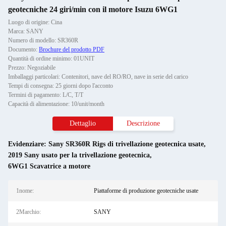
geotecniche 24 giri/min con il motore Isuzu 6WG1
Luogo di origine: Cina
Marca: SANY
Numero di modello: SR360R
Documento:
Brochure del prodotto PDF
Quantità di ordine minimo: 01UNIT
Prezzo: Negoziabile
Imballaggi particolari: Contenitori, nave del RO/RO, nave in serie del carico
Tempi di consegna: 25 giorni dopo l'acconto
Termini di pagamento: L/C, T/T
Capacità di alimentazione: 10/unit/month
Dettaglio
Descrizione
Evidenziare:
Sany SR360R Rigs di trivellazione geotecnica usate
,
2019 Sany usato per la trivellazione geotecnica
,
6WG1 Scavatrice a motore
1nome:
Piattaforme di produzione geotecniche usate
2Marchio:
SANY