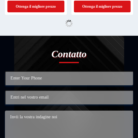
l'attrezzatura per la perforazione
Ottenga il migliore prezzo
Ottenga il migliore prezzo
della roccia
Contatto