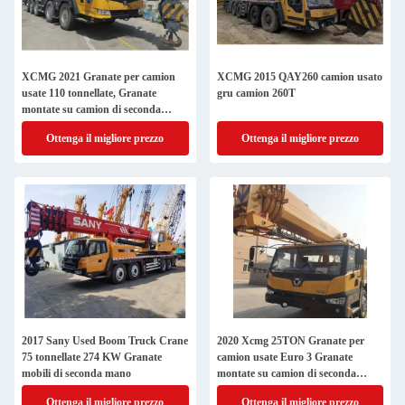
XCMG 2021 Granate per camion
XCMG 2015 QAY260 camion usato
usate 110 tonnellate, Granate
gru camion 260T
montate su camion di seconda
mano
Ottenga il migliore prezzo
Ottenga il migliore prezzo
2017 Sany Used Boom Truck Crane
2020 Xcmg 25TON Granate per
75 tonnellate 274 KW Granate
camion usate Euro 3 Granate
mobili di seconda mano
montate su camion di seconda
mano
Ottenga il migliore prezzo
Ottenga il migliore prezzo