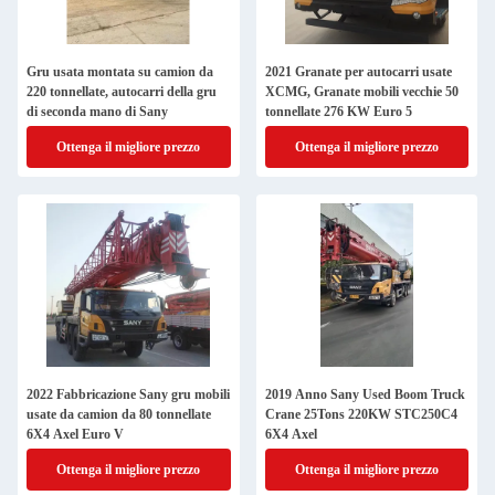
Gru usata montata su camion da
2021 Granate per autocarri usate
220 tonnellate, autocarri della gru
XCMG, Granate mobili vecchie 50
di seconda mano di Sany
tonnellate 276 KW Euro 5
Ottenga il migliore prezzo
Ottenga il migliore prezzo
2022 Fabbricazione Sany gru mobili
2019 Anno Sany Used Boom Truck
usate da camion da 80 tonnellate
Crane 25Tons 220KW STC250C4
6X4 Axel Euro V
6X4 Axel
Ottenga il migliore prezzo
Ottenga il migliore prezzo