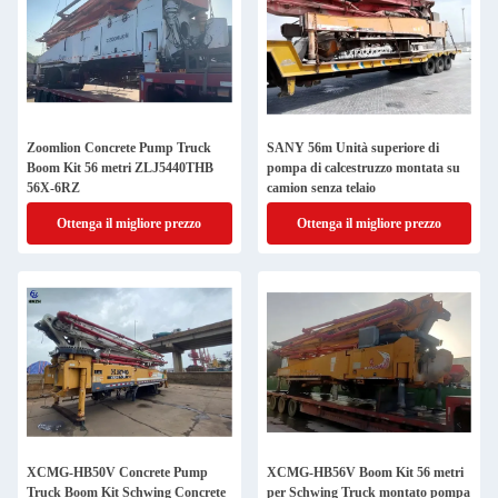
Zoomlion Concrete Pump Truck
SANY 56m Unità superiore di
Boom Kit 56 metri ZLJ5440THB
pompa di calcestruzzo montata su
56X-6RZ
camion senza telaio
Ottenga il migliore prezzo
Ottenga il migliore prezzo
XCMG-HB50V Concrete Pump
XCMG-HB56V Boom Kit 56 metri
Truck Boom Kit Schwing Concrete
per Schwing Truck montato pompa