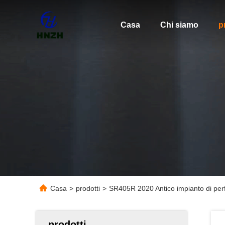
Casa
Chi siamo
p
Casa
>
prodotti
>
SR405R 2020 Antico impianto di perf
prodotti