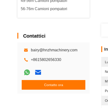
49-56m Camioni pompatori
56-76m Camioni pompatori
Contattici
I
bairy@hnzhmachinery.com
+8615802656330
L
N
M
Contatto ora
P
O