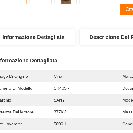
Ott
Informazione Dettagliata
Descrizione Del 
nformazione Dettagliata
uogo Di Origine
Cina
Marc
umero Di Modello
SR405R
Docu
archio:
SANY
Model
otenza Del Motore:
377KW
Massa
re Lavorate:
5800H
Condi