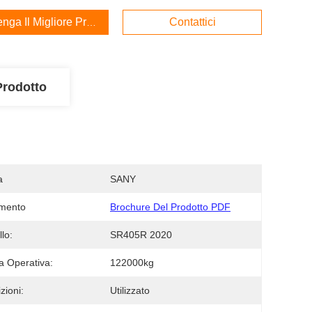
enga Il Migliore Prezzo
Contattici
Prodotto
a
SANY
mento
Brochure Del Prodotto PDF
lo:
SR405R 2020
 Operativa:
122000kg
zioni:
Utilizzato