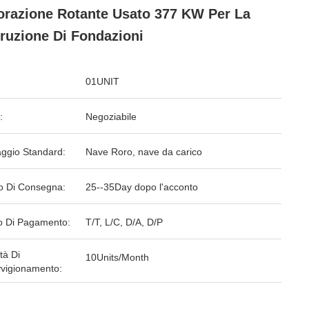
orazione Rotante Usato 377 KW Per La
ruzione Di Fondazioni
01UNIT
:
Negoziabile
aggio Standard:
Nave Roro, nave da carico
o Di Consegna:
25--35Day dopo l'acconto
 Di Pagamento:
T/T, L/C, D/A, D/P
tà Di
10Units/Month
vigionamento: