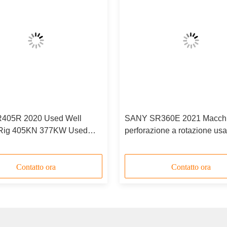
405R 2020 Used Well
SANY SR360E 2021 Macchi
g Rig 405KN 377KW Used
perforazione a rotazione usa
 Machine
300KW
Contatto ora
Contatto ora