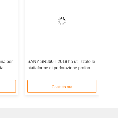
na per
SANY SR360H 2018 ha utilizzato le
ta
piattaforme di perforazione profonde
della roccia 300KW 8600 ore
lavorate
Contatto ora