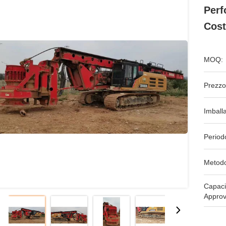
Perf
Cost
MOQ:
Prezzo
Imball
Period
Metodo
Capaci
Approv