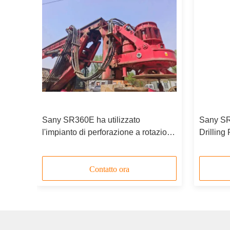
Sany SR360E ha utilizzato
Sany SR
ella
l'impianto di perforazione a rotazione
Drillin
o
377KW 70m/min max. spp
Drilling
e
Contatto ora