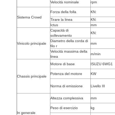
Velocità nominale
rpm
Forza della folla
KN:
Sistema Crowd
Tirare la linea
KN:
Ictus
mm
Capacità di
KN:
sollevamento
Diametro della corda di
Vinicolo principale
mm
filo r
Velocità massima della
m/min
linea
Motore di base
ISUZU 6WG1
Potenza del motore
KW
Chassis principale
Norma di emissione
Livello III
Altezza complessiva
mm
Peso di esercizio
kg
In generale