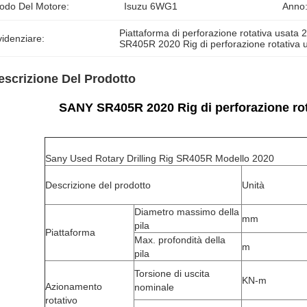
odo Del Motore:
Isuzu 6WG1
Anno
Piattaforma di perforazione rotativa usata
idenziare:
SR405R 2020 Rig di perforazione rotativa 
escrizione Del Prodotto
SANY SR405R 2020 Rig di perforazione ro
Sany Used Rotary Drilling Rig SR405R Modello 2020
Descrizione del prodotto
Unità
Diametro massimo della
mm
pila
Piattaforma
Max. profondità della
m
pila
Torsione di uscita
KN-m
Azionamento
nominale
rotativo