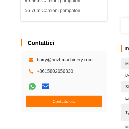
49-56m Camioni pompatori
56-76m Camioni pompatori
Contattici
I
bairy@hnzhmachinery.com
M
+8615802656330
D
S
E
Contatto ora
T
M