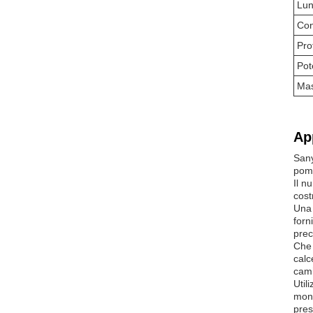
Lun
Con
Pro
Pot
Mas
Ap
Sany
pomp
Il n
cost
Una 
forn
prec
Che 
calc
cami
Util
mont
pres