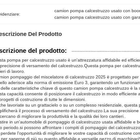
camion pompa calcestruzzo usato con bo
idenziare:
camion pompa calcestruzzo usato con gar
escrizione Del Prodotto
scrizione del prodotto:
ta pompa per calcestruzzo usato è un'attrezzatura affidabile ed efficie
precisione di versamento del calcestruzzo.Questa pompa per calcestruzzo
ieri di lavoro.
amion pompaggio del miscelatore di calcestruzzo 2025 è progettato per g
llo aderisce alla norma di emissione Euro 3, garantendo un funzionam
delle caratteristiche chiave di questo camion pompa calcestruzzo è la
ta capacità consente di posizionare il calcestruzzo in modo efficiente a
progetti di costruzione di tutte le dimensioni.
che lavoriate su un grattacielo o su un complesso residenziale, quest
lificherà il processo di versamento del calcestruzzo.La sua precisione e a
cercano di migliorare la produttività e la qualità dei loro cantieri..
stire in un'automobile di pompaggio di calcestruzzo usata affidabile e
o periodo.si possono affrontare i compiti di pompaggio del calcestruzzo 
perdete l'opportunità di migliorare le vostre capacità di costruzione 
 per saperne di più su questo affidabile e versatile pezzo di macchinari!