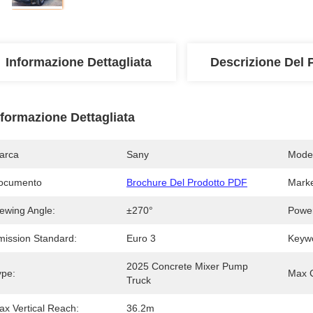
Informazione Dettagliata
Descrizione Del 
nformazione Dettagliata
arca
Sany
Mode
ocumento
Brochure Del Prodotto PDF
Marke
lewing Angle:
±270°
Powe
mission Standard:
Euro 3
Keyw
2025 Concrete Mixer Pump 
ype:
Max C
Truck
ax Vertical Reach:
36.2m