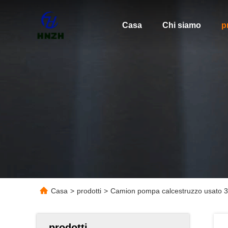
Casa
Chi siamo
p
Casa
>
prodotti
>
Camion pompa calcestruzzo usato 
prodotti