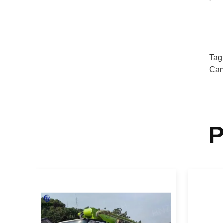
Tag
Cami
P