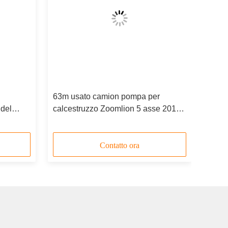
63m usato camion pompa per
del
calcestruzzo Zoomlion 5 asse 2013
fabbricazione
Contatto ora