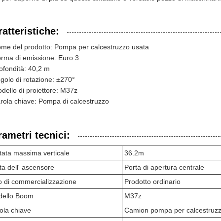
atteristiche:
me del prodotto: Pompa per calcestruzzo usata
rma di emissione: Euro 3
ofondità: 40,2 m
golo di rotazione: ±270°
dello di proiettore: M37z
rola chiave: Pompa di calcestruzzo
rametri tecnici:
tata massima verticale
36.2m
ta dell' ascensore
Porta di apertura centrale
o di commercializzazione
Prodotto ordinario
ello Boom
M37z
ola chiave
Camion pompa per calcestruzz