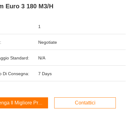
 Euro 3 180 M3/h
1
:
Negotiate
aggio Standard:
N/A
o Di Consegna:
7 Days
enga Il Migliore Prezzo
Contattici