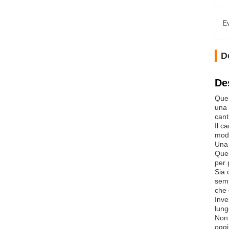
Ev
D
De
Ques
una 
cant
Il c
mode
Una 
Ques
per 
Sia 
semp
che 
Inve
lung
Non 
oggi