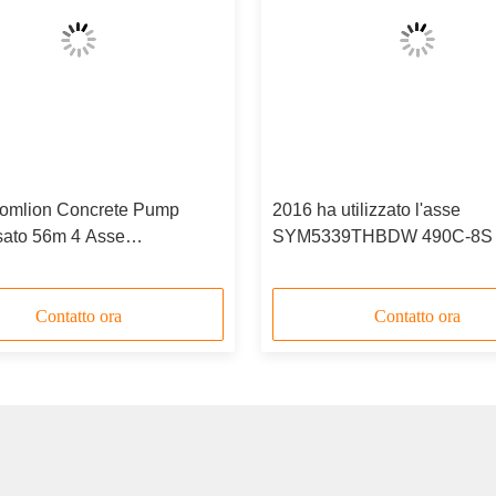
omlion Concrete Pump
2016 ha utilizzato l'asse
sato 56m 4 Asse
SYM5339THBDW 490C-8S 
0THBK 56X-6RZ
camion della pompa per
calcestruzzo SANY 3
Contatto ora
Contatto ora