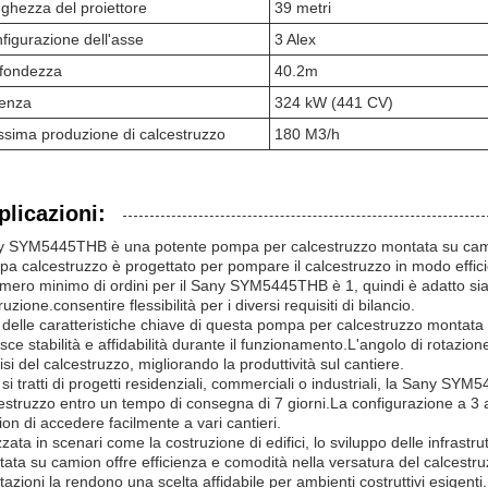
ghezza del proiettore
39 metri
figurazione dell'asse
3 Alex
fondezza
40.2m
enza
324 kW (441 CV)
sima produzione di calcestruzzo
180 M3/h
plicazioni:
 SYM5445THB è una potente pompa per calcestruzzo montata su camion
a calcestruzzo è progettato per pompare il calcestruzzo in modo efficiente
umero minimo di ordini per il Sany SYM5445THB è 1, quindi è adatto sia 
ruzione.consentire flessibilità per i diversi requisiti di bilancio.
delle caratteristiche chiave di questa pompa per calcestruzzo montata s
isce stabilità e affidabilità durante il funzionamento.L'angolo di rotazi
isi del calcestruzzo, migliorando la produttività sul cantiere.
si tratti di progetti residenziali, commerciali o industriali, la Sany 
estruzzo entro un tempo di consegna di 7 giorni.La configurazione a 3 a
on di accedere facilmente a vari cantieri.
izzata in scenari come la costruzione di edifici, lo sviluppo delle infrast
ata su camion offre efficienza e comodità nella versatura del calcestr
tazioni la rendono una scelta affidabile per ambienti costruttivi esigenti.