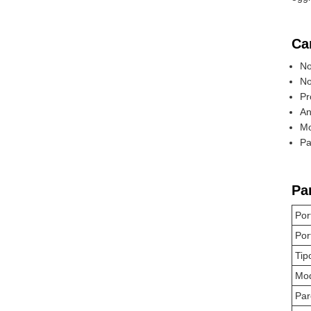
Car
No
No
Pr
An
Mo
Pa
Pa
Por
Por
Tip
Mod
Par