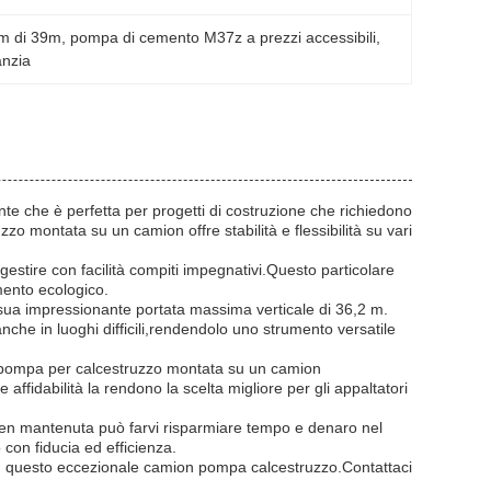
om di 39m
, 
pompa di cemento M37z a prezzi accessibili
, 
anzia
nte che è perfetta per progetti di costruzione che richiedono
 montata su un camion offre stabilità e flessibilità su vari
estire con facilità compiti impegnativi.Questo particolare
ento ecologico.
 sua impressionante portata massima verticale di 36,2 m.
nche in luoghi difficili,rendendolo uno strumento versatile
a pompa per calcestruzzo montata su un camion
ffidabilità la rendono la scelta migliore per gli appaltatori
 ben mantenuta può farvi risparmiare tempo e denaro nel
con fiducia ed efficienza.
con questo eccezionale camion pompa calcestruzzo.Contattaci