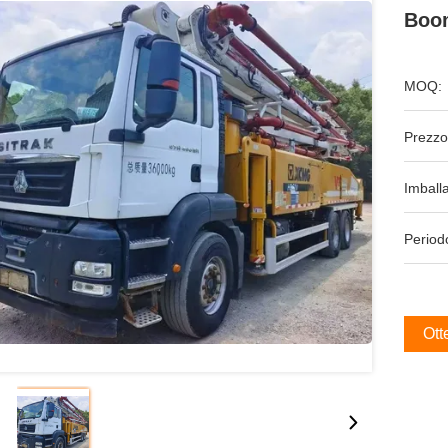
Boom
MOQ:
Prezzo
Imball
Period
Ott