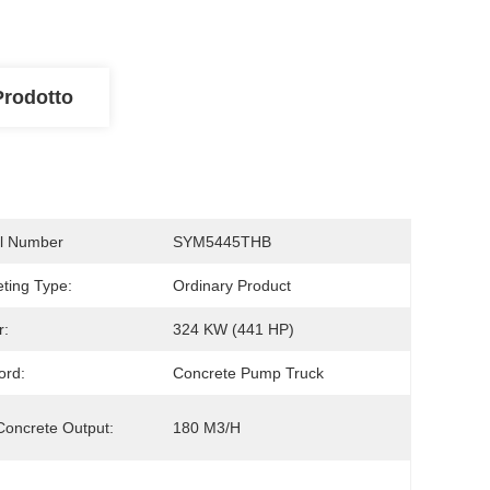
Prodotto
l Number
SYM5445THB
ting Type:
Ordinary Product
r:
324 KW (441 HP)
ord:
Concrete Pump Truck
oncrete Output:
180 M3/h