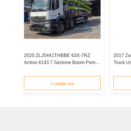
5m
2020 ZLJ5441THBBE 63X-7RZ
2017 Zo
023
Actros 4143 7 Sezione Boom Pompa
Truck U
per calcestruzzo di seconda mano
ZLJ544
Contatto ora