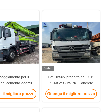
Video
paggiamento per il
Hot HB50V prodotto nel 2019
o del cemento Zoomlion
XCMG/SCHWING Concrete
es Actros 47m Diesel
Boom Pump Truck in vendita
 il migliore prezzo
Ottenga il migliore prezzo
Concrete Boom Pump
Truck