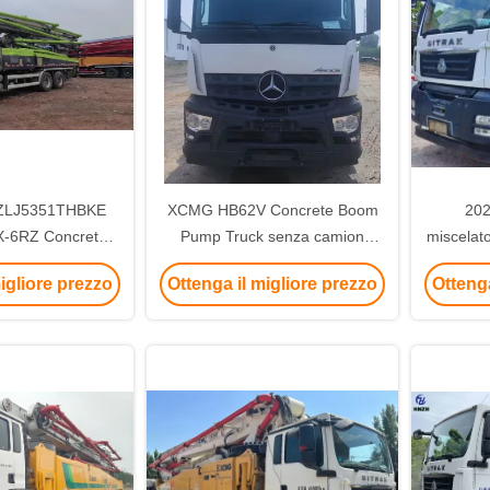
 ZLJ5351THBKE
XCMG HB62V Concrete Boom
202
X-6RZ Concrete
Pump Truck senza camion
miscelat
ump Truck
Prodotto nel 2021
igliore prezzo
Ottenga il migliore prezzo
Ottenga