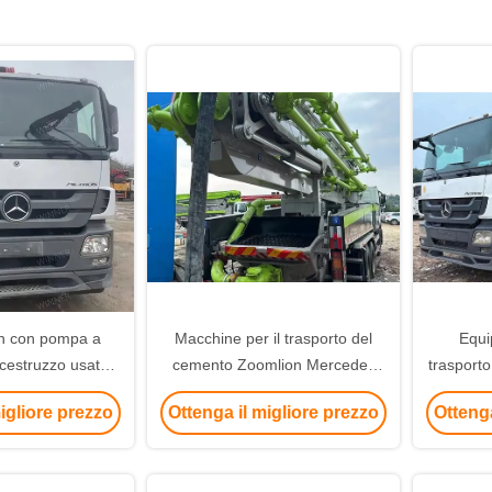
n con pompa a
Macchine per il trasporto del
Equi
lcestruzzo usato
cemento Zoomlion Mercedes
trasport
9THB 560C-8A
Actros 47m Diesel Used
Merced
igliore prezzo
Ottenga il migliore prezzo
Ottenga
Concreto Boom Pump Truck
Used 
Macchine pesanti per la
costruzione