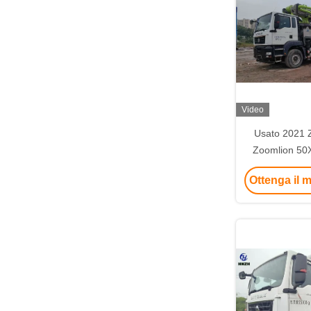
Video
Usato 2021
Zoomlion 50
Boom P
Ottenga il m