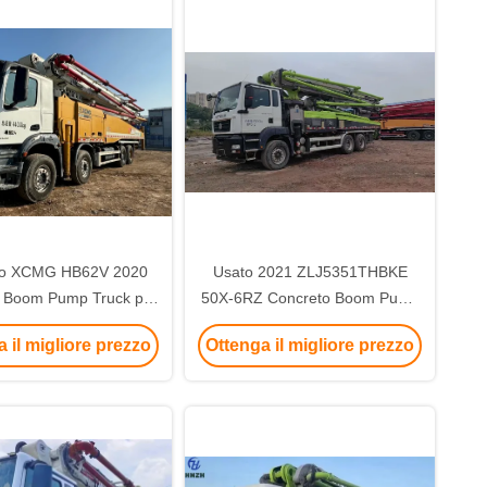
o XCMG HB62V 2020
Usato 2021 ZLJ5351THBKE
 Boom Pump Truck per
50X-6RZ Concreto Boom Pump
la costruzione
Truck in vendita
 il migliore prezzo
Ottenga il migliore prezzo