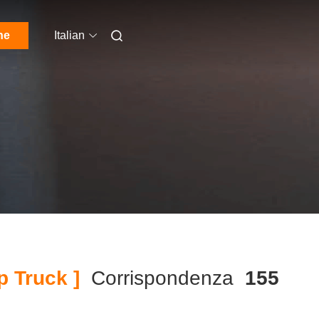
ne
Italian
 Truck ]
Corrispondenza
155