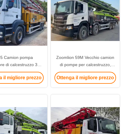
5 Camion pompa
Zoomlion 59M Vecchio camion
ore di calcestruzzo 39m
di pompe per calcestruzzo,
Boom Euro 3
2020 Usato camion di pompe
 il migliore prezzo
Ottenga il migliore prezzo
per cemento