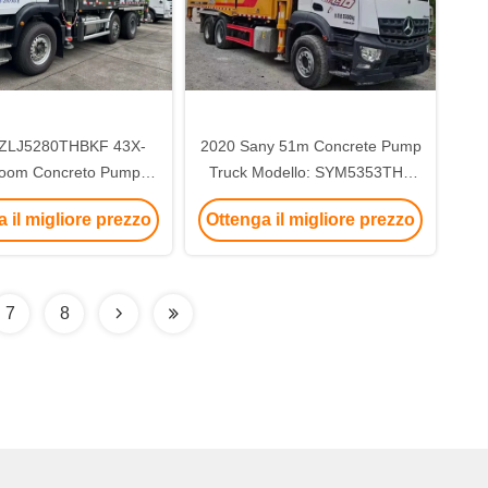
ZLJ5280THBKF 43X-
2020 Sany 51m Concrete Pump
oom Concreto Pump
Truck Modello: SYM5353THB
k Usato 2023 Anno
fornitura dalla Cina Used Boom
 il migliore prezzo
Ottenga il migliore prezzo
Pumps Truck Sezione 6
7
8