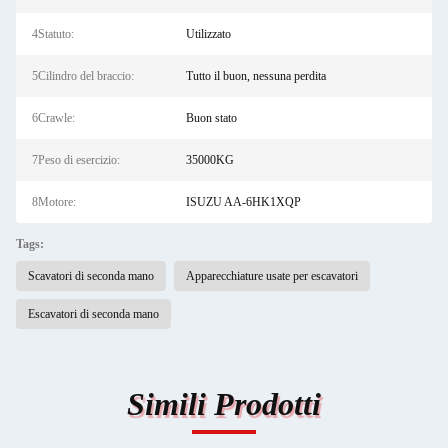
4Statuto:
Utilizzato
5Cilindro del braccio:
Tutto il buon, nessuna perdita
6Crawle:
Buon stato
7Peso di esercizio:
35000KG
8Motore:
ISUZU AA-6HK1XQP
Tags:
Scavatori di seconda mano
Apparecchiature usate per escavatori
Escavatori di seconda mano
Simili Prodotti