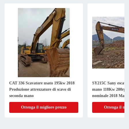
CAT 336 Scavatore usato 195kw 2018
SY215C Sany escavat
Produzione attrezzature di scavo di
mano 118Kw 200rpm
seconda mano
nominale 2018 Manu
Ottenga il migliore prezzo
Ottenga il mig