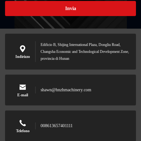
Invia
Edificio B, Shijing International Plaza, Dongliu Road,
Changsha Economic and Technological Development Zone,
Indirizzo
provincia di Hunan
shawn@hnzhmachinery.com
E-mail
008613657401111
Telefono