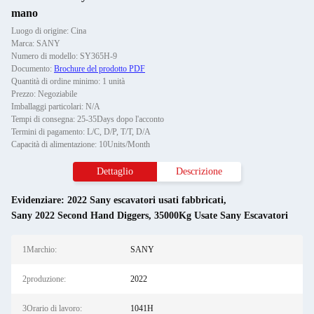
mano
Luogo di origine: Cina
Marca: SANY
Numero di modello: SY365H-9
Documento:
Brochure del prodotto PDF
Quantità di ordine minimo: 1 unità
Prezzo: Negoziabile
Imballaggi particolari: N/A
Tempi di consegna: 25-35Days dopo l'acconto
Termini di pagamento: L/C, D/P, T/T, D/A
Capacità di alimentazione: 10Units/Month
Dettaglio
Descrizione
Evidenziare:
2022 Sany escavatori usati fabbricati
,
Sany 2022 Second Hand Diggers
,
35000Kg Usate Sany Escavatori
1Marchio:
SANY
2produzione:
2022
3Orario di lavoro:
1041H