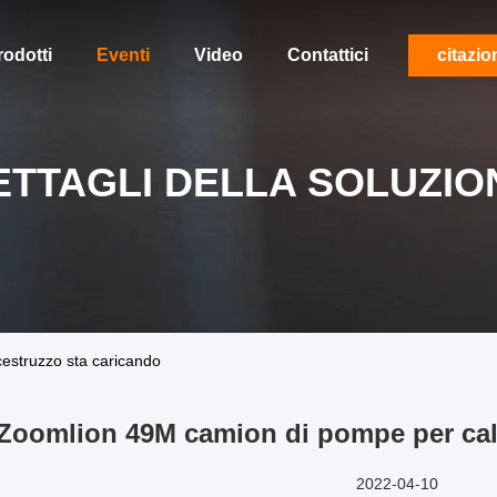
rodotti
Eventi
Video
Contattici
citazio
ETTAGLI DELLA SOLUZIO
estruzzo sta caricando
Zoomlion 49M camion di pompe per cal
2022-04-10