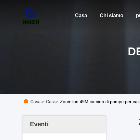
Casa
Chi siamo
p
D
Casa
>
Casi
>
Zoomlion 49M camion di pompe per calc
Eventi