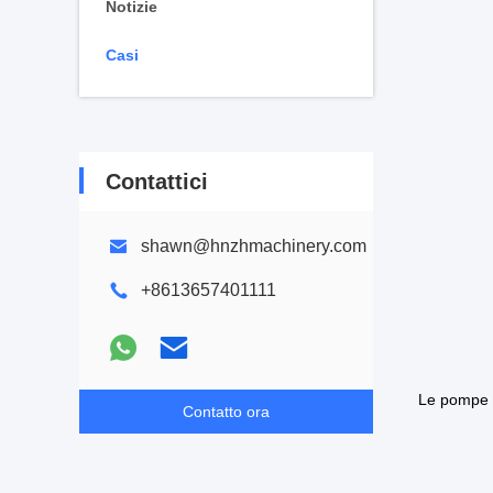
Notizie
Casi
Contattici
shawn@hnzhmachinery.com
+8613657401111
Le pompe p
Contatto ora