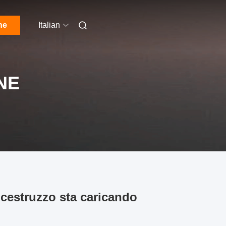
ne
Italian
NE
cestruzzo sta caricando