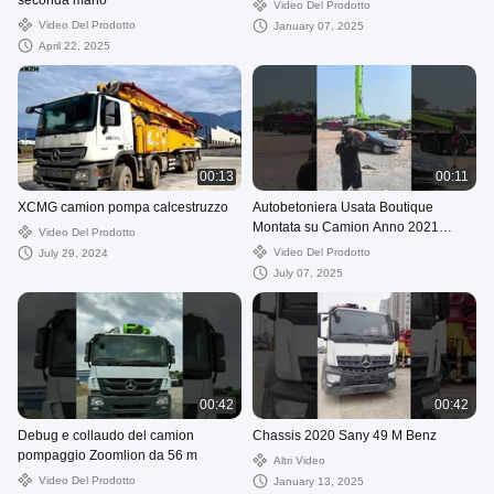
seconda mano
Video Del Prodotto
Video Del Prodotto
January 07, 2025
April 22, 2025
00:13
00:11
XCMG camion pompa calcestruzzo
Autobetoniera Usata Boutique
Montata su Camion Anno 2021
Video Del Prodotto
Zoomlion 63M con Telaio Mercedes-
Video Del Prodotto
July 29, 2024
Benz
July 07, 2025
00:42
00:42
Debug e collaudo del camion
Chassis 2020 Sany 49 M Benz
pompaggio Zoomlion da 56 m
Altri Video
Video Del Prodotto
January 13, 2025