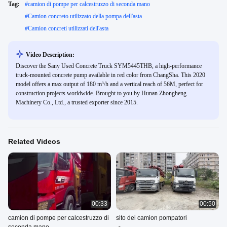
Tag:
#
camion di pompe per calcestruzzo di seconda mano
#
Camion concreto utilizzato della pompa dell'asta
#
Camion concreti utilizzati dell'asta
Video Description:
Discover the Sany Used Concrete Truck SYM5445THB, a high-performance
truck-mounted concrete pump available in red color from ChangSha. This 2020
model offers a max output of 180 m³/h and a vertical reach of 56M, perfect for
construction projects worldwide. Brought to you by Hunan Zhongheng
Machinery Co., Ltd., a trusted exporter since 2015.
Related Videos
00:33
00:50
camion di pompe per calcestruzzo di
sito dei camion pompatori