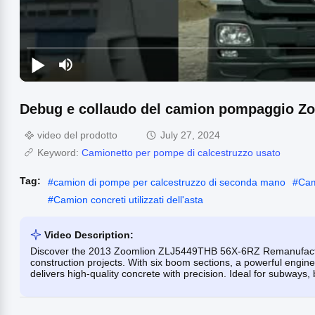
Debug e collaudo del camion pompaggio Zo
video del prodotto
July 27, 2024
Keyword:
Camionetto per pompe di calcestruzzo usato
Tag:
#
camion di pompe per calcestruzzo di seconda mano
#
Cam
#
Camion concreti utilizzati dell'asta
Video Description:
Discover the 2013 Zoomlion ZLJ5449THB 56X-6RZ Remanufactur
construction projects. With six boom sections, a powerful engin
delivers high-quality concrete with precision. Ideal for subways,