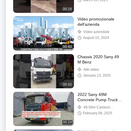
March 20, 2025
00:16
Video promozionale
dell'azienda
Video aziendale
August 15, 2024
00:40
Chassis 2020 Sany 49
M Benz
Altri video
January 13, 2025
00:42
2022 Sany 49M
Concrete Pump Truck
Usato fornitura di
49-56m Camioni
macchine pesanti dalla
pompatori
February 08, 2025
Cina SYM5359THB
490C-10
00:24