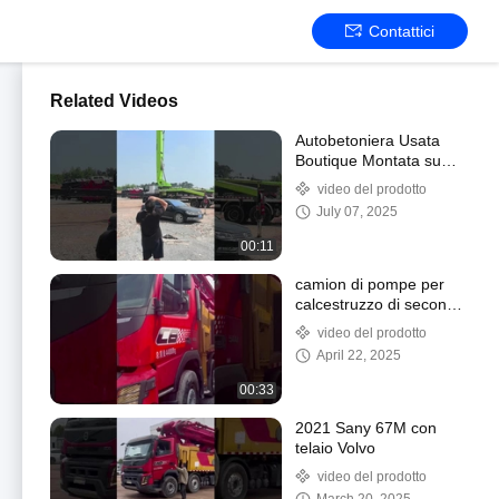
Contattici
Related Videos
Autobetoniera Usata
Boutique Montata su
Camion Anno 2021
video del prodotto
Zoomlion 63M con
July 07, 2025
Telaio Mercedes-Benz
00:11
camion di pompe per
calcestruzzo di seconda
mano
video del prodotto
April 22, 2025
00:33
2021 Sany 67M con
telaio Volvo
video del prodotto