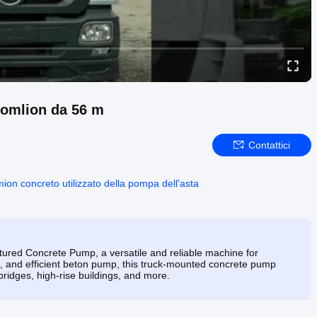
omlion da 56 m
Contattici
ion concreto utilizzato della pompa dell'asta
ed Concrete Pump, a versatile and reliable machine for
e, and efficient beton pump, this truck-mounted concrete pump
 bridges, high-rise buildings, and more.