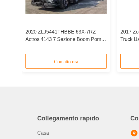
5m
2020 ZLJ5441THBBE 63X-7RZ
2017 Zo
023
Actros 4143 7 Sezione Boom Pompa
Truck U
per calcestruzzo di seconda mano
ZLJ544
Contatto ora
Collegamento rapido
Co
Casa