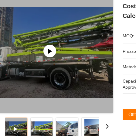
Cost
Calc
MOQ:
Prezzo
Metodo
Capaci
Approv
Ott