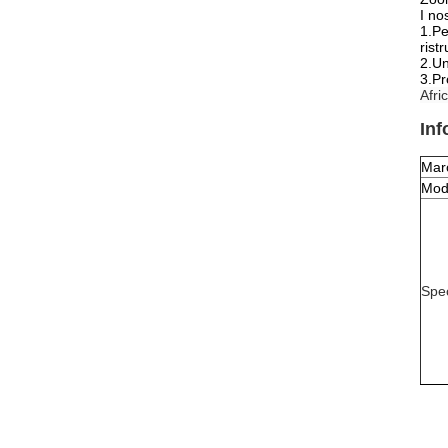
I no
1.Pe
rist
2.U
3.Pr
Afri
Inf
Mar
Mod
Spec