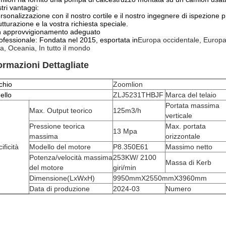
stri vantaggi:
rsonalizzazione con il nostro cortile e il nostro ingegnere di ispezione
rutturazione e la vostra richiesta speciale.
n approvvigionamento adeguato
ofessionale: Fondata nel 2015, esportata in
Europa occidentale, Europa 
ca, Oceania, In tutto il mondo
ormazioni Dettagliate
chio
Zoomlion
ello
ZLJ5231THBJF
Marca del telaio
Portata massima
Max. Output teorico
125
m3/h
verticale
Pressione teorica
Max. portata
13 Mpa
massima
orizzontale
ificità
Modello del motore
P8.350E61
Massimo netto
Potenza/velocità massima
253KW/ 2100
Massa di Kerb
del motore
giri/min
Dimensione
(
LxWxH
)
9950mmX2550mmX3960mm
Data di produzione
2024-03
Numero