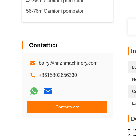
49-56m Camioni pompatori
56-76m Camioni pompatori
Contattici
I
bairy@hnzhmachinery.com
L
+8615802656330
N
C
Ev
Contatto ora
D
ZLJ
Zoom