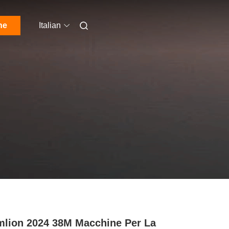
ne
Italian
lion 2024 38M Macchine Per La