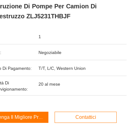
ruzione Di Pompe Per Camion Di
estruzzo ZLJ5231THBJF
1
:
Negoziabile
 Di Pagamento:
T/T, L/C, Western Union
tà Di
20 al mese
vigionamento:
enga Il Migliore Prezzo
Contattici