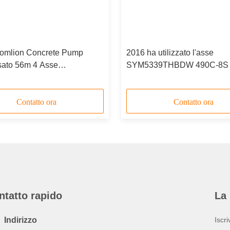
omlion Concrete Pump
2016 ha utilizzato l'asse
sato 56m 4 Asse
SYM5339THBDW 490C-8S 
0THBK 56X-6RZ
camion della pompa per
calcestruzzo SANY 3
Contatto ora
Contatto ora
ntatto rapido
La 
Indirizzo
Iscri