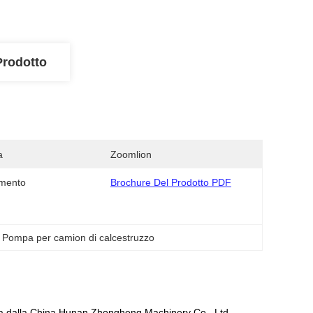
Prodotto
a
Zoomlion
mento
Brochure Del Prodotto PDF
Pompa per camion di calcestruzzo
ta dalla China Hunan Zhongheng Machinery Co., Ltd.