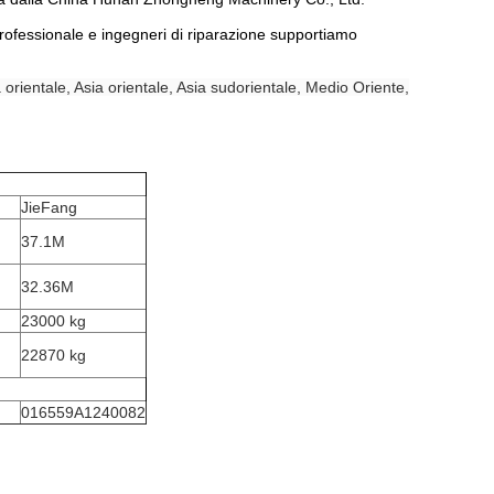
 professionale e ingegneri di riparazione supportiamo
orientale, Asia orientale, Asia sudorientale, Medio Oriente,
JieFang
37.1M
32.36M
23000 kg
22870 kg
016559A1240082