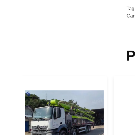
Tag
Cami
P