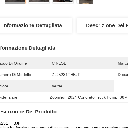
Informazione Dettagliata
Descrizione Del 
nformazione Dettagliata
uogo Di Origine
CINESE
Marc
umero Di Modello
ZLJ5231THBJF
Docu
olore:
Verde
idenziare:
Zoomlion 2024 Concreto Truck Pump
, 
38M 
escrizione Del Prodotto
5231THBJF
lion ha fornito una pompa di calcestruzzo montata su un camion usa